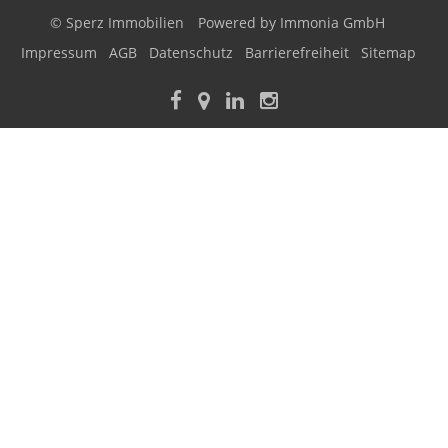
© Sperz Immobilien
Powered by Immonia GmbH
Impressum
AGB
Datenschutz
Barrierefreiheit
Sitemap