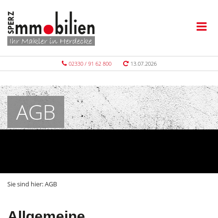
02330 / 91 62 800
13.07.2026
AGB
Sie sind hier:
AGB
Allgemeine